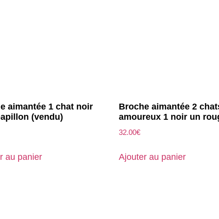
e aimantée 1 chat noir
Broche aimantée 2 chat
papillon (vendu)
amoureux 1 noir un rou
32.00
€
r au panier
Ajouter au panier