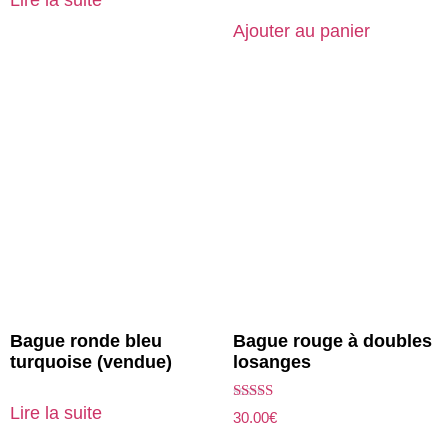
Lire la suite
Ajouter au panier
Bague ronde bleu
Bague rouge à doubles
turquoise (vendue)
losanges
Lire la suite
Note
30.00
€
5.00
sur 5