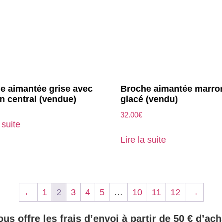
e aimantée grise avec
Broche aimantée marro
n central (vendue)
glacé (vendu)
32.00
€
 suite
Lire la suite
←
1
2
3
4
5
…
10
11
12
→
ous offre les frais d’envoi à partir de 50 € d’ach