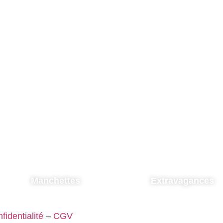
Manchettes
Extravagances
fidentialité
–
CGV