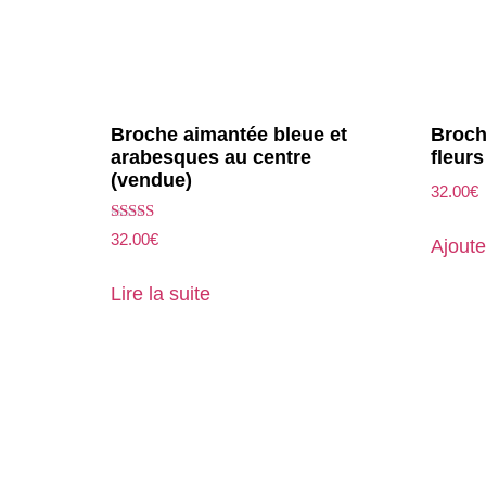
Broche aimantée bleue et
Broch
arabesques au centre
fleur
(vendue)
32.00
€
Note
32.00
€
Ajoute
5.00
sur 5
Lire la suite