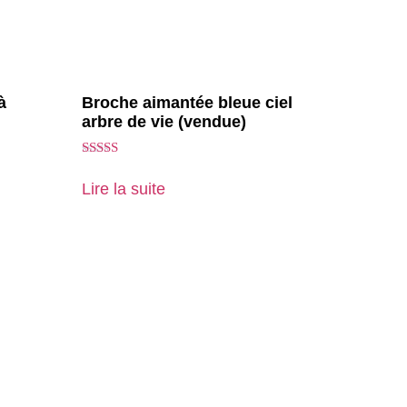
à
Broche aimantée bleue ciel
arbre de vie (vendue)
Note
5.00
Lire la suite
sur 5