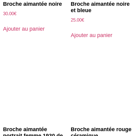
Broche aimantée noire
Broche aimantée noire
et bleue
30.00
€
25.00
€
Ajouter au panier
Ajouter au panier
Broche aimantée
Broche aimantée rouge
portrait femme 1930 de
céramique