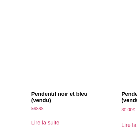
Pendentif noir et bleu
Pende
(vendu)
(vend
30.00
€
Note
5.00
Lire la suite
Lire la
sur 5