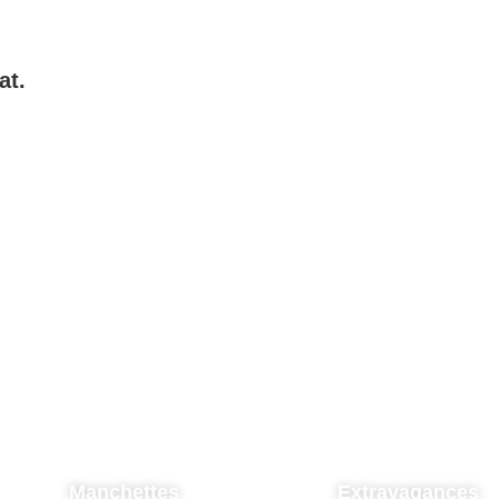
at.
Manchettes
Extravagances