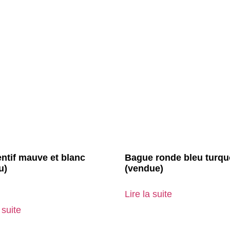
ntif mauve et blanc
Bague ronde bleu turqu
u)
(vendue)
Lire la suite
 suite