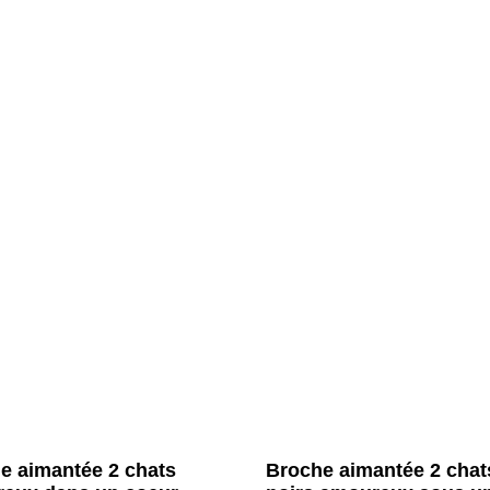
e aimantée 2 chats
Broche aimantée 2 chat