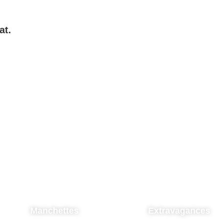
at.
Manchettes
Extravagances