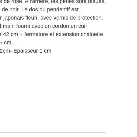
s de rose. A l’arrière, les perles sont bleues,
de noir. Le dos du pendentif est
 japonais fleuri, avec vernis de protection.
t main fourni avec un cordon en cuir
e 42 cm + fermeture et extension chainette
5 cm.
,2cm- Epaisseur 1 cm