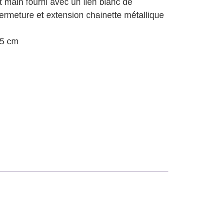
t main fourni avec un lien blanc de
ermeture et extension chainette métallique
,5 cm