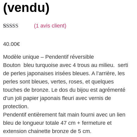
(vendu)
(
1
avis client)
Noté
1
5.00
sur 5 basé
40.00
€
sur
notation
client
Modèle unique – Pendentif réversible
Bouton bleu turquoise avec 4 trous au milieu. serti
de perles japonaises irisées bleues. A l’arrière, les
perles sont bleues, vertes, roses, et quelques
touches de bronze. Le dos du bijou est agrémenté
d’un joli papier japonais fleuri avec vernis de
protection.
Pendentif entièrement fait main fourni avec un lien
bleu de longueur totale 47 cm + fermeture et
extension chainette bronze de 5 cm.