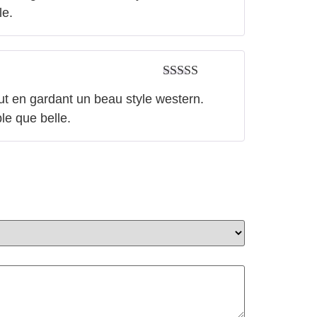
le.
Note
5
sur 5
out en gardant un beau style western.
le que belle.