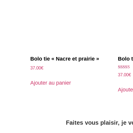
Bolo tie « Nacre et prairie »
Bolo t
37.00
€
Note
37.00
€
5.00
Ajouter au panier
sur 5
Ajoute
Faites vous plaisir, je v