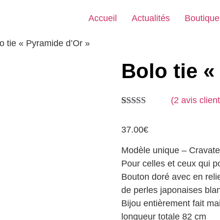
Accueil
Actualités
Boutique
o tie « Pyramide d’Or »
Bolo tie 
(
2
avis client
Noté
2
5.00
sur 5 basé
37.00
€
sur
notations
client
Modèle unique – Cravate
Pour celles et ceux qui po
Bouton doré avec en relie
de perles japonaises bla
Bijou entièrement fait ma
longueur totale 82 cm