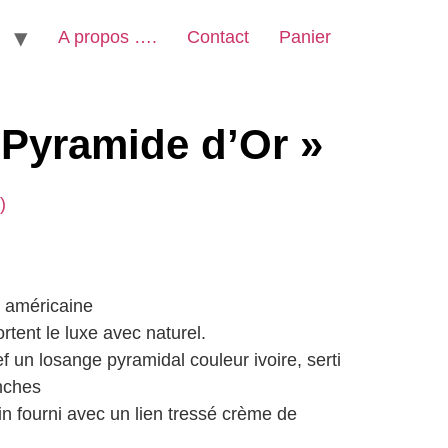
A propos ….
Contact
Panier
« Pyramide d’Or »
)
 américaine
rtent le luxe avec naturel.
f un losange pyramidal couleur ivoire, serti
nches
in fourni avec un lien tressé crème de