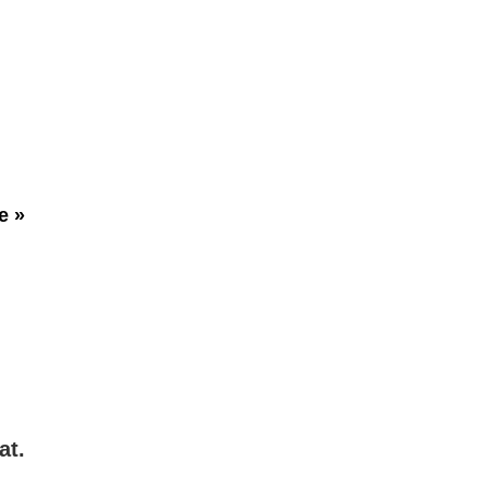
e »
at.