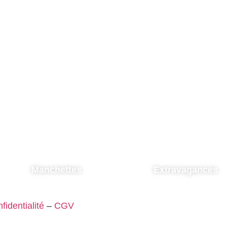
Manchettes
Extravagances
fidentialité
–
CGV