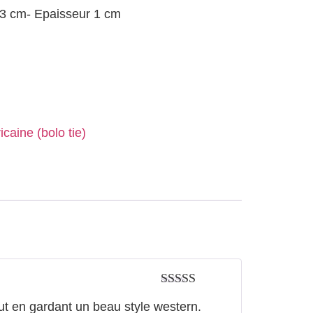
,3 cm- Epaisseur 1 cm
caine (bolo tie)
Note
5
sur 5
out en gardant un beau style western.