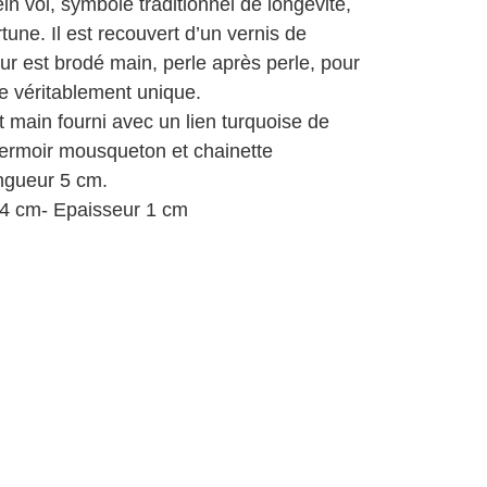
in vol, symbole traditionnel de longévité,
rtune. Il est recouvert d’un vernis de
ur est brodé main, perle après perle, pour
ce véritablement unique.
t main fourni avec un lien turquoise de
fermoir mousqueton et chainette
ngueur 5 cm.
,4 cm- Epaisseur 1 cm