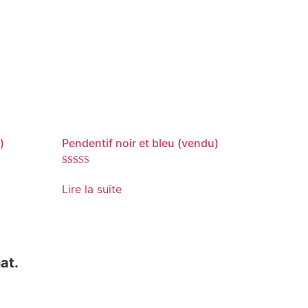
)
Pendentif noir et bleu (vendu)
Note
5.00
Lire la suite
sur 5
at.