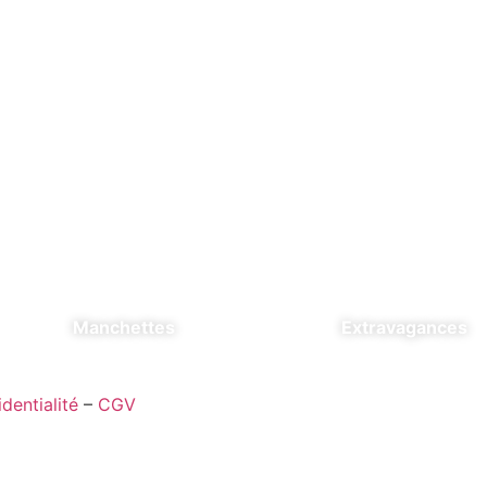
Manchettes
Extravagances
dentialité
–
CGV